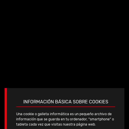
Viernes, 12 Diciembre, 2025
Cena de Navidad: una noche para celebrar 25
INFORMACIÓN BÁSICA SOBRE COOKIES
años de historia
Una cookie o galleta informática es un pequeño archivo de
Ver noticia
información que se guarda en tu ordenador, “smartphone” o
tableta cada vez que visitas nuestra página web.