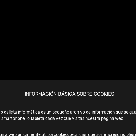
Jueves, 19 Febrero, 2026
Curso Monteaceira 2026 –
Mecánica clínica y
terapéutica del pie y tobillo
Ver noticia
INFORMACIÓN BÁSICA SOBRE COOKIES
o galleta informática es un pequeño archivo de información que se gua
“smartphone” o tableta cada vez que visitas nuestra página web.
ina web únicamente utiliza cookies técnicas, que son imprescindibles 