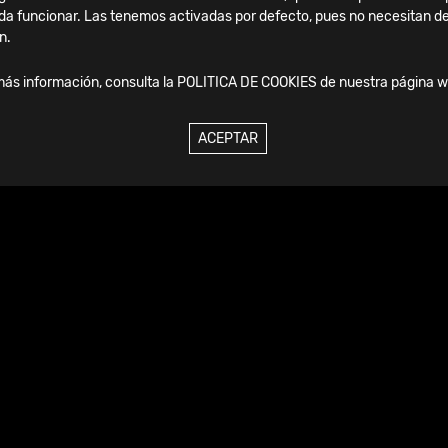
da funcionar. Las tenemos activadas por defecto, pues no necesitan de
n.
más información, consulta la
POLITICA DE COOKIES
de nuestra página w
ACEPTAR
Viernes, 04 Septiembre, 2026
SICOT Madrid 2025: dos
jornadas de aprendizaje e
innovación
Ver noticia