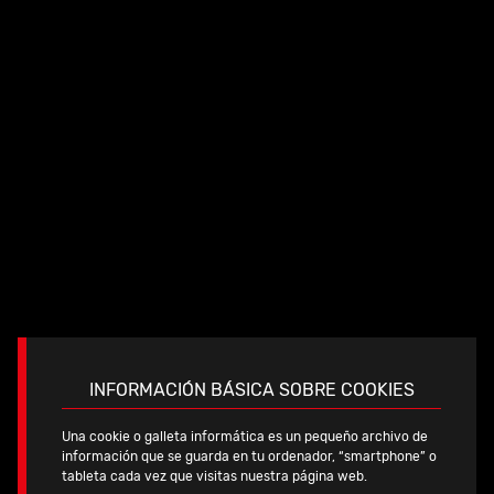
Viernes, 12 Diciembre, 2025
Cena de Navidad: una noche para celebrar 25
años de historia
INFORMACIÓN BÁSICA SOBRE COOKIES
Ver noticia
Una cookie o galleta informática es un pequeño archivo de
información que se guarda en tu ordenador, “smartphone” o
tableta cada vez que visitas nuestra página web.