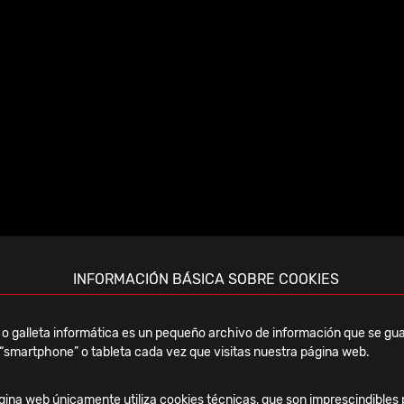
Jueves, 19 Febrero, 2026
INFORMACIÓN BÁSICA SOBRE COOKIES
Curso Monteaceira 2026 –
Mecánica clínica y
o galleta informática es un pequeño archivo de información que se gua
terapéutica del pie y tobillo
“smartphone” o tableta cada vez que visitas nuestra página web.
Ver noticia
ina web únicamente utiliza cookies técnicas, que son imprescindibles 