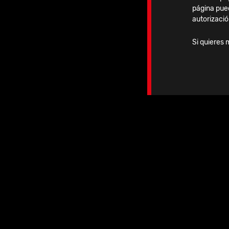
página pue
autorizació
Si quieres 
Lunes, 20 Octubre, 2025
15 Clavos Vitus-Fi en el
Hospital Universitari Sagrat
Cor