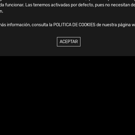
da funcionar. Las tenemos activadas por defecto, pues no necesitan de
n.
más información, consulta la
POLITICA DE COOKIES
de nuestra página w
ACEPTAR
Viernes, 04 Septiembre, 2026
SICOT Madrid 2025: dos
jornadas de aprendizaje e
innovación