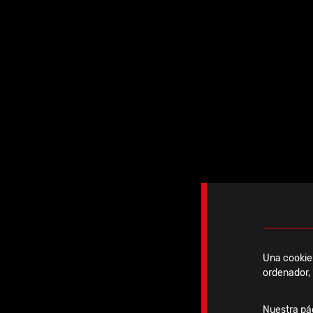
Jueves, 26 Marzo, 2026
IBRA Advanced Course
Una cookie 
ordenador, 
Ver noticia
Nuestra pág