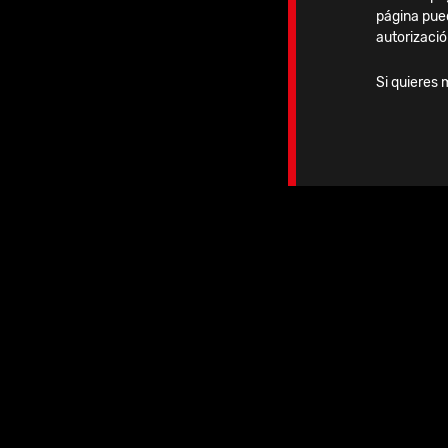
página pue
autorizació
Ver noticia
Si quieres 
Lunes, 20 Octubre, 2025
15 Clavos Vitus-Fi en el