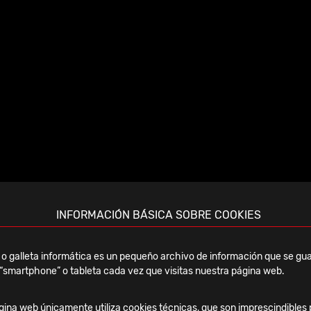
INFORMACIÓN BÁSICA SOBRE COOKIES
Jueves, 19 Febrero, 2026
o galleta informática es un pequeño archivo de información que se gua
Curso Monteaceira 2026 –
“smartphone” o tableta cada vez que visitas nuestra página web.
Mecánica clínica y
terapéutica del pie y tobillo
ina web únicamente utiliza cookies técnicas, que son imprescindibles 