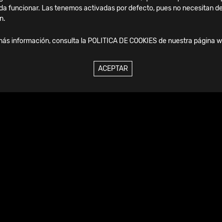
da funcionar. Las tenemos activadas por defecto, pues no necesitan de
n.
Ver noticia
más información, consulta la
POLITICA DE COOKIES
de nuestra página w
ACEPTAR
Viernes, 04 Septiembre, 2026
SICOT Madrid 2025: dos