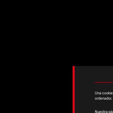
Jueves, 26 Marzo, 2026
Una cookie 
ordenador, 
IBRA Advanced Course
Nuestra pág