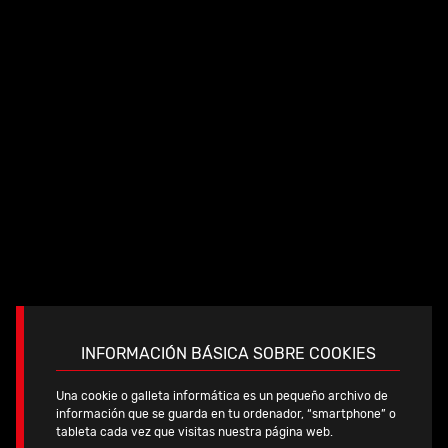
Martes, 06 Enero, 2026
Los Reyes Magos llegan a A2C con tecnología
renovada
Ver noticia
INFORMACIÓN BÁSICA SOBRE COOKIES
Una cookie o galleta informática es un pequeño archivo de
información que se guarda en tu ordenador, “smartphone” o
tableta cada vez que visitas nuestra página web.