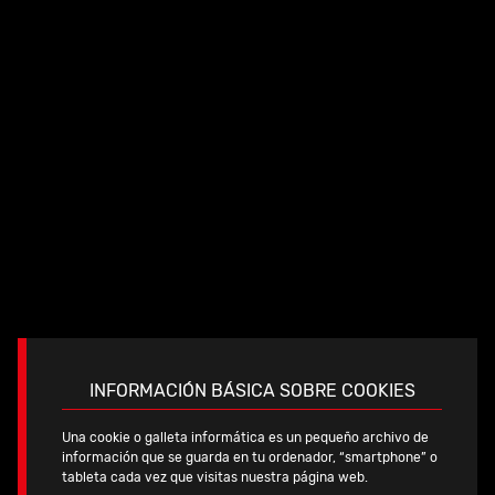
Viernes, 12 Diciembre, 2025
Cena de Navidad: una noche para celebrar 25
años de historia
Ver noticia
INFORMACIÓN BÁSICA SOBRE COOKIES
Una cookie o galleta informática es un pequeño archivo de
información que se guarda en tu ordenador, “smartphone” o
tableta cada vez que visitas nuestra página web.