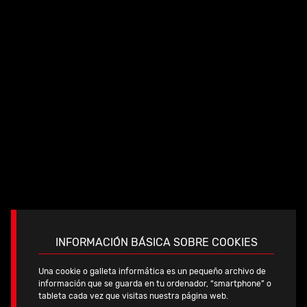
Viernes, 12 Diciembre, 2025
INFORMACIÓN BÁSICA SOBRE COOKIES
Cena de Navidad: una noche para celebrar 25
años de historia
Una cookie o galleta informática es un pequeño archivo de
información que se guarda en tu ordenador, “smartphone” o
Ver noticia
tableta cada vez que visitas nuestra página web.