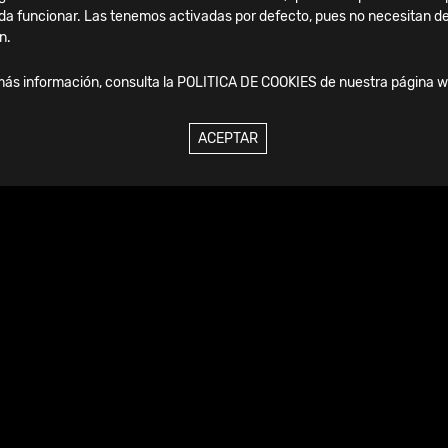
da funcionar. Las tenemos activadas por defecto, pues no necesitan de
n.
más información, consulta la
POLITICA DE COOKIES
de nuestra página w
ACEPTAR
Viernes, 04 Septiembre, 2026
SICOT Madrid 2025: dos
jornadas de aprendizaje e
innovación
Ver noticia