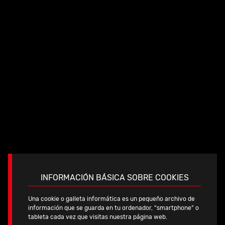
Viernes, 12 Diciembre, 2025
Cena de Navidad: una noche para celebrar 25
años de historia
Ver noticia
INFORMACIÓN BÁSICA SOBRE COOKIES
Una cookie o galleta informática es un pequeño archivo de
información que se guarda en tu ordenador, “smartphone” o
tableta cada vez que visitas nuestra página web.