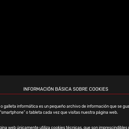
Jueves, 19 Febrero, 2026
INFORMACIÓN BÁSICA SOBRE COOKIES
Curso Monteaceira 2026 –
Mecánica clínica y
o galleta informática es un pequeño archivo de información que se gua
terapéutica del pie y tobillo
“smartphone” o tableta cada vez que visitas nuestra página web.
Ver noticia
ina web únicamente utiliza cookies técnicas, que son imprescindibles 