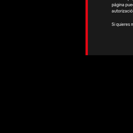
página pue
autorizació
Si quieres 
Lunes, 20 Octubre, 2025
15 Clavos Vitus-Fi en el
Hospital Universitari Sagrat
Cor