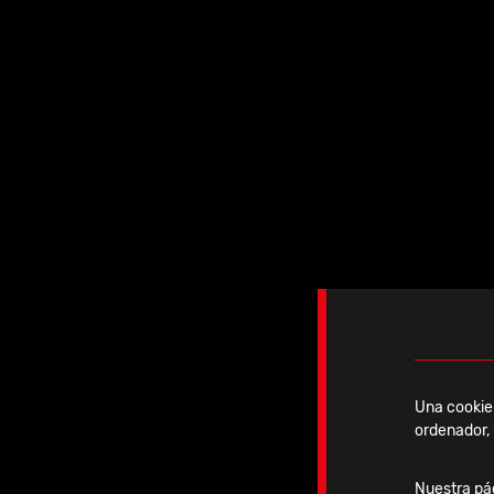
Jueves, 26 Marzo, 2026
IBRA Advanced Course
Una cookie 
ordenador, 
Ver noticia
Nuestra pág