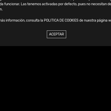
da funcionar. Las tenemos activadas por defecto, pues no necesitan de
n.
más información, consulta la
POLITICA DE COOKIES
de nuestra página w
ACEPTAR
Viernes, 04 Septiembre, 2026
SICOT Madrid 2025: dos
jornadas de aprendizaje e
innovación