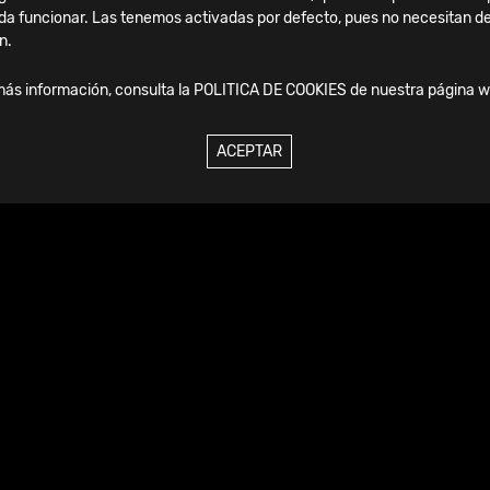
da funcionar. Las tenemos activadas por defecto, pues no necesitan de
n.
más información, consulta la
POLITICA DE COOKIES
de nuestra página w
ACEPTAR
Viernes, 04 Septiembre, 2026
SICOT Madrid 2025: dos
jornadas de aprendizaje e
innovación