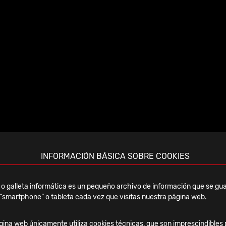
Jueves, 19 Febrero, 2026
Curso Monteaceira 2026 –
Mecánica clínica y
INFORMACIÓN BÁSICA SOBRE COOKIES
terapéutica del pie y tobillo
o galleta informática es un pequeño archivo de información que se gua
“smartphone” o tableta cada vez que visitas nuestra página web.
Ver noticia
ina web únicamente utiliza cookies técnicas, que son imprescindibles 