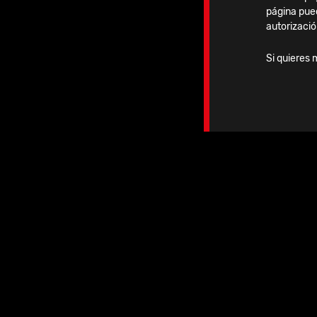
página pue
autorizació
Si quieres 
Lunes, 20 Octubre, 2025
15 Clavos Vitus-Fi en el
Hospital Universitari Sagrat
Cor