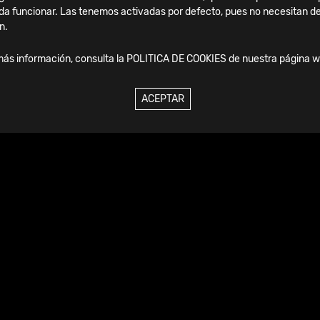
da funcionar. Las tenemos activadas por defecto, pues no necesitan de
n.
más información, consulta la
POLITICA DE COOKIES
de nuestra página w
ACEPTAR
Viernes, 04 Septiembre, 2026
SICOT Madrid 2025: dos
jornadas de aprendizaje e
innovación
Ver noticia