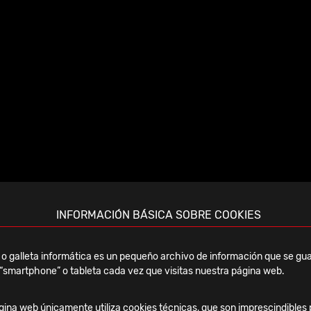
Jueves, 19 Febrero, 2026
Curso Monteaceira 2026 –
Mecánica clínica y
INFORMACIÓN BÁSICA SOBRE COOKIES
terapéutica del pie y tobillo
o galleta informática es un pequeño archivo de información que se gua
“smartphone” o tableta cada vez que visitas nuestra página web.
Ver noticia
ina web únicamente utiliza cookies técnicas, que son imprescindibles 