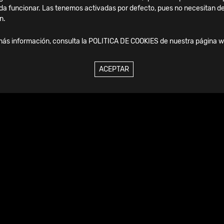
da funcionar. Las tenemos activadas por defecto, pues no necesitan de
n.
más información, consulta la
POLITICA DE COOKIES
de nuestra página w
ACEPTAR
Viernes, 04 Septiembre, 2026
SICOT Madrid 2025: dos
jornadas de aprendizaje e
innovación
Ver noticia