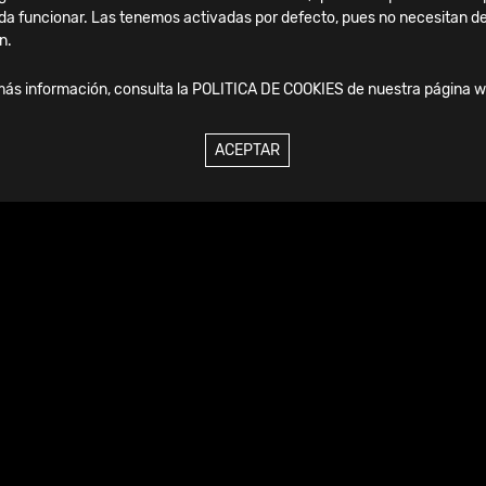
da funcionar. Las tenemos activadas por defecto, pues no necesitan de
n.
más información, consulta la
POLITICA DE COOKIES
de nuestra página w
ACEPTAR
Viernes, 04 Septiembre, 2026
SICOT Madrid 2025: dos
jornadas de aprendizaje e
innovación
Ver noticia