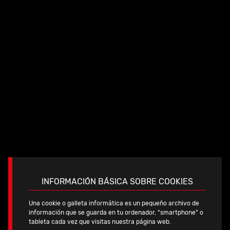
Viernes, 12 Diciembre, 2025
Cena de Navidad: una noche para celebrar 25
años de historia
Ver noticia
INFORMACIÓN BÁSICA SOBRE COOKIES
Una cookie o galleta informática es un pequeño archivo de
información que se guarda en tu ordenador, “smartphone” o
tableta cada vez que visitas nuestra página web.