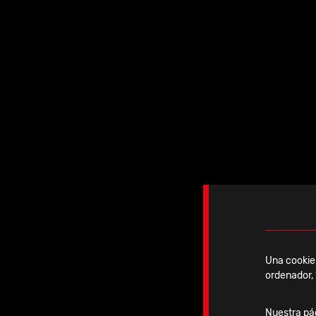
Jueves, 26 Marzo, 2026
IBRA Advanced Course
Una cookie 
ordenador, 
Ver noticia
Nuestra pág