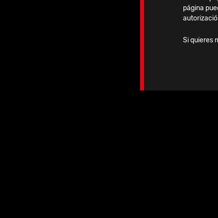
página pue
autorizació
Si quieres 
Lunes, 20 Octubre, 2025
15 Clavos Vitus-Fi en el
Hospital Universitari Sagrat
Cor