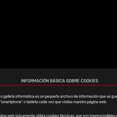
Jueves, 19 Febrero, 2026
Curso Monteaceira 2026 –
INFORMACIÓN BÁSICA SOBRE COOKIES
Mecánica clínica y
terapéutica del pie y tobillo
o galleta informática es un pequeño archivo de información que se gua
“smartphone” o tableta cada vez que visitas nuestra página web.
Ver noticia
ina web únicamente utiliza cookies técnicas, que son imprescindibles 