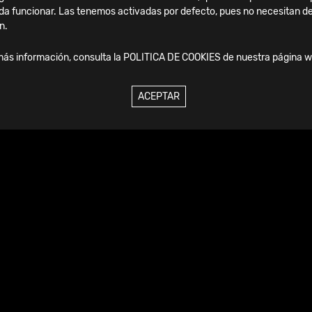
da funcionar. Las tenemos activadas por defecto, pues no necesitan de
n.
más información, consulta la
POLITICA DE COOKIES
de nuestra página w
ACEPTAR
Viernes, 04 Septiembre, 2026
SICOT Madrid 2025: dos
jornadas de aprendizaje e
innovación