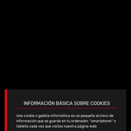
Martes, 06 Enero, 2026
Los Reyes Magos llegan a A2C con tecnología
renovada
Ver noticia
INFORMACIÓN BÁSICA SOBRE COOKIES
Una cookie o galleta informática es un pequeño archivo de
información que se guarda en tu ordenador, “smartphone” o
tableta cada vez que visitas nuestra página web.