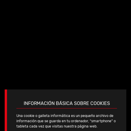
Martes, 06 Enero, 2026
Los Reyes Magos llegan a A2C con tecnología
INFORMACIÓN BÁSICA SOBRE COOKIES
renovada
Ver noticia
Una cookie o galleta informática es un pequeño archivo de
información que se guarda en tu ordenador, “smartphone” o
tableta cada vez que visitas nuestra página web.