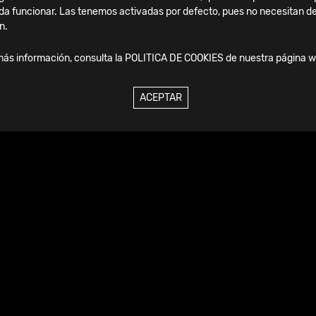
da funcionar. Las tenemos activadas por defecto, pues no necesitan de
mm) Mediano (70 mm)
n.
Grande (80 mm)
más información, consulta la
POLITICA DE COOKIES
de nuestra página w
ACEPTAR
a usar
ular y del movimiento
iótico