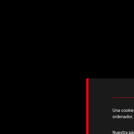
Spacer S - Técnica quirúrgica
Una cookie 
ordenador, 
Nuestra pág