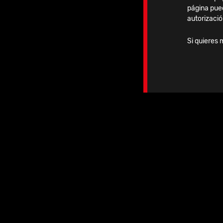
página pue
autorizació
Si quieres 
Beneficios
Dispositivo preformado listo par
Mantenimiento del espacio artic
Liberación eficaz in situ de antib
Facilita la cirugía de revisión defi
Rendimiento mecánico estandar