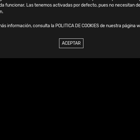
da funcionar. Las tenemos activadas por defecto, pues no necesitan de
n.
más información, consulta la
POLITICA DE COOKIES
de nuestra página w
ACEPTAR
a usar.
ular y del movimiento.
iótico.
nitiva.
izado.