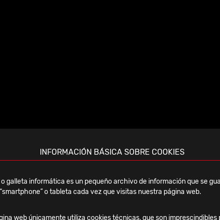
Spacer S - Gentamicina
Disponible en
2 tamaños de cabeza:
INFORMACIÓN BÁSICA SOBRE COOKIES
41mm
o galleta informática es un pequeño archivo de información que se gua
46mm
“smartphone” o tableta cada vez que visitas nuestra página web.
ina web únicamente utiliza cookies técnicas, que son imprescindibles 