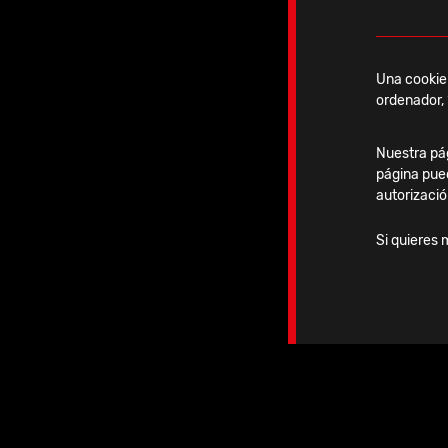
Una cookie 
ordenador, 
Nuestra pág
Vástago humeral
página pue
autorizació
Si quieres 