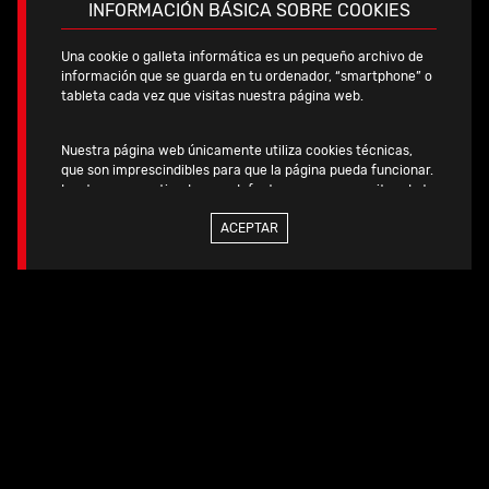
INFORMACIÓN BÁSICA SOBRE COOKIES
Una cookie o galleta informática es un pequeño archivo de
información que se guarda en tu ordenador, “smartphone” o
tableta cada vez que visitas nuestra página web.
Nuestra página web únicamente utiliza cookies técnicas,
que son imprescindibles para que la página pueda funcionar.
Las tenemos activadas por defecto, pues no necesitan de tu
autorización.
ACEPTAR
Si quieres más información, consulta la
POLITICA DE COOKIES
de nuestra página web.
Drag
A 2 C