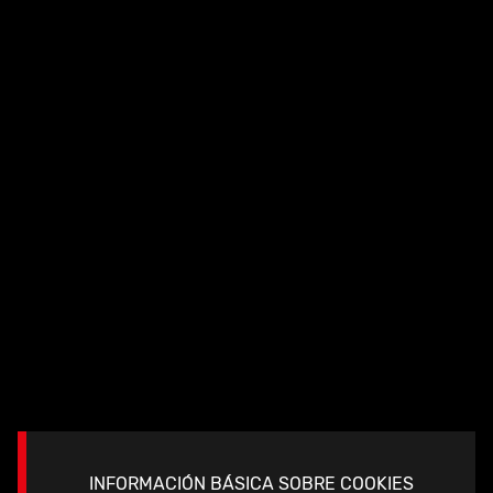
quirúrgico seguro.
1
/
1
A 2 C
INFORMACIÓN BÁSICA SOBRE COOKIES