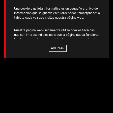
Una cookie o galleta informática es un pequeño archivo de
información que se guarda en tu ordenador, “smartphone” o
tableta cada vez que visitas nuestra página web.
Productos
Nuestra página web únicamente utiliza cookies técnicas,
Ver
que son imprescindibles para que la página pueda funcionar.
relacionados
Las tenemos activadas por defecto, pues no necesitan de tu
todos
autorización.
ACEPTAR
Si quieres más información, consulta la
POLITICA DE COOKIES
de nuestra página web.
Total, cementada
Total, cementada
Müller II
Capitole C®