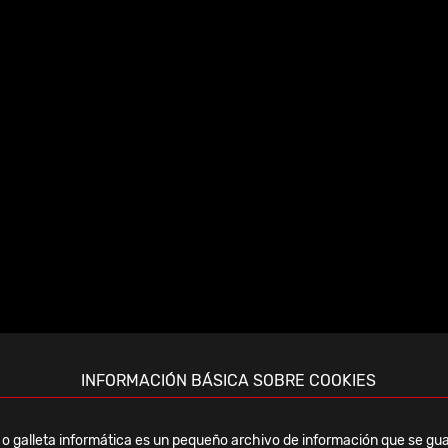
ño
ficie interior de “espejo” altamente pulida, con una superfici
na superficie con hendiduras de CHARNLEY lo convierten en 
una cementación óptima y un manto de cemento regular.
 un optima y buen centrado. Tres aberturas permiten la salida
esurización.
efiniendo la luxación de la cabeza femoral, pero sin la desvent
e el inserto puede rotar y pistonear dentro del cotilo.
INFORMACIÓN BÁSICA SOBRE COOKIES
zas de Ø22,2mm ó Ø28mm.
o galleta informática es un pequeño archivo de información que se gua