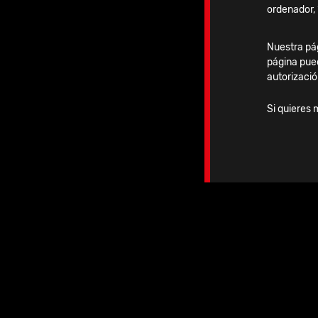
ordenador, 
Nuestra pág
página pue
autorizació
Si quieres 
Produ
relac