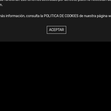
n.
más información, consulta la
POLITICA DE COOKIES
de nuestra página w
enda
ACEPTAR
17.09.2026
-
19.09.2026
2026 | IFFAS -
International Foot and
Ankle Societies