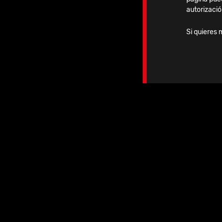
autorizació
Si quieres 
Ag
10.09.2026
-
12.09.2026
2026 | APKASS 2026
Korea & ICKAS 2026