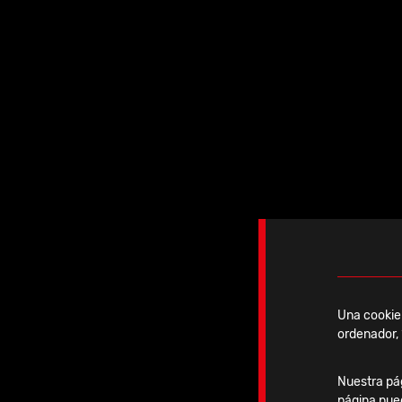
2026 | S
Una cookie 
ordenador, 
02-04 Septiembre
Nuestra pág
página pue