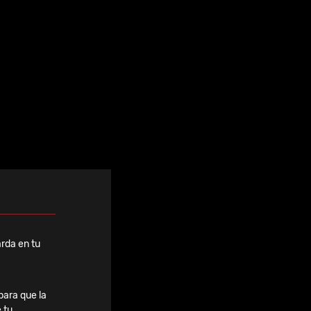
Ver todas
rda en tu
para que la
 tu