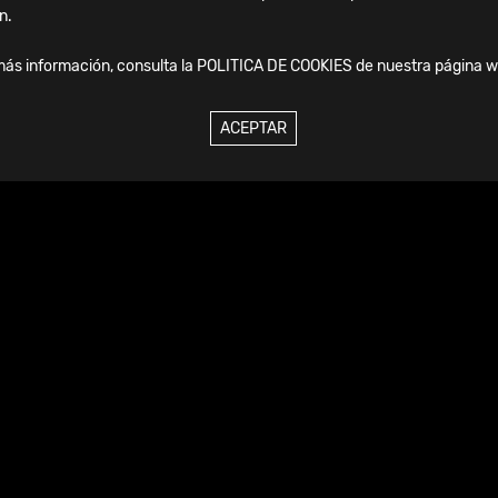
n.
más información, consulta la
POLITICA DE COOKIES
de nuestra página w
enda
ACEPTAR
17.09.2026
-
19.09.2026
2026 | IFFAS -
International Foot and
Ankle Societies