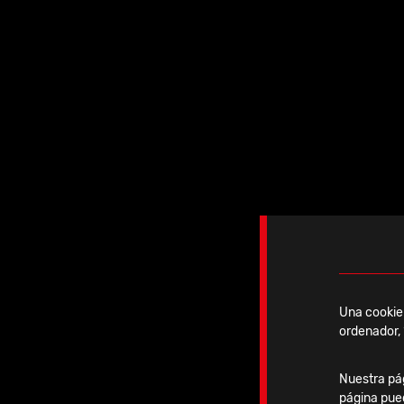
2026 | S
Una cookie 
ordenador, 
02-04 Septiembre
Nuestra pág
página pue