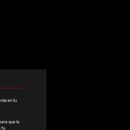
Ver todas
rda en tu
para que la
 tu