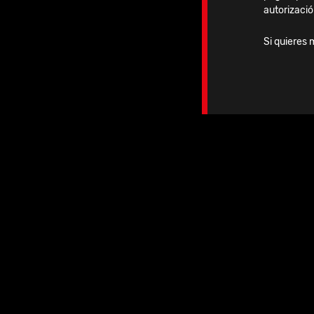
autorizació
Si quieres 
Ag
10.09.2026
-
12.09.2026
2026 | APKASS 2026
Korea & ICKAS 2026