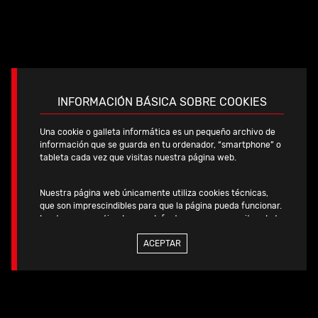
02-04 Septiembre
INFORMACIÓN BÁSICA SOBRE COOKIES
Una cookie o galleta informática es un pequeño archivo de
información que se guarda en tu ordenador, “smartphone” o
tableta cada vez que visitas nuestra página web.
10.09.2026
-
12.09.2026
Nuestra página web únicamente utiliza cookies técnicas,
2026 | APKASS 2026
que son imprescindibles para que la página pueda funcionar.
Korea & ICKAS 2026
Las tenemos activadas por defecto, pues no necesitan de tu
autorización.
ACEPTAR
Agenda
Si quieres más información, consulta la
POLITICA DE COOKIES
de nuestra página web.
Lugar: Incheon, Korea