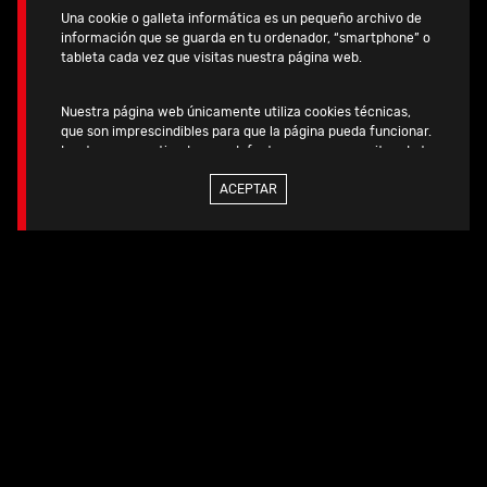
Agenda
Una cookie o galleta informática es un pequeño archivo de
información que se guarda en tu ordenador, “smartphone” o
tableta cada vez que visitas nuestra página web.
Lugar: Incheon, Korea
Nuestra página web únicamente utiliza cookies técnicas,
que son imprescindibles para que la página pueda funcionar.
Las tenemos activadas por defecto, pues no necesitan de tu
autorización.
ACEPTAR
17.09.2026
-
19.09.2026
Si quieres más información, consulta la
2026 | IFFAS -
POLITICA DE COOKIES
de nuestra página web.
International Foot
and Ankle Societies
Lugar: Seattle, Washington