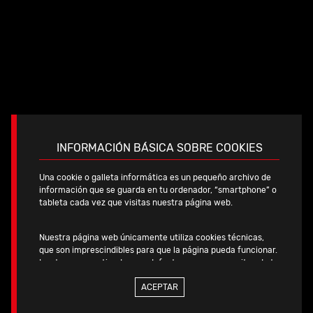
2026 | SECEC Congress
02-04 Septiembre
INFORMACIÓN BÁSICA SOBRE COOKIES
Una cookie o galleta informática es un pequeño archivo de
información que se guarda en tu ordenador, “smartphone” o
tableta cada vez que visitas nuestra página web.
Nuestra página web únicamente utiliza cookies técnicas,
que son imprescindibles para que la página pueda funcionar.
Las tenemos activadas por defecto, pues no necesitan de tu
10.09.2026
-
12.09.2026
autorización.
ACEPTAR
2026 | APKASS 2026
Si quieres más información, consulta la