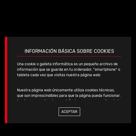
2026 | SECEC Congress
02-04 Septiembre
INFORMACIÓN BÁSICA SOBRE COOKIES
Una cookie o galleta informática es un pequeño archivo de
información que se guarda en tu ordenador, “smartphone” o
tableta cada vez que visitas nuestra página web.
Nuestra página web únicamente utiliza cookies técnicas,
10.09.2026
-
12.09.2026
que son imprescindibles para que la página pueda funcionar.
2026 | APKASS 2026
Las tenemos activadas por defecto, pues no necesitan de tu
autorización.
Korea & ICKAS 2026
ACEPTAR
Si quieres más información, consulta la
Agenda
POLITICA DE COOKIES
de nuestra página web.