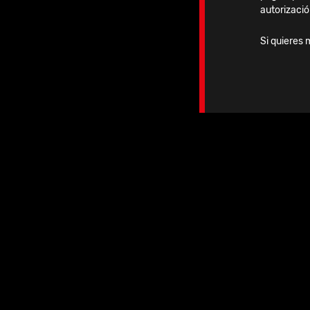
autorizació
Si quieres 
Ag
10.09.2026
-
12.09.2026
2026 | APKASS 2026
Korea & ICKAS 2026