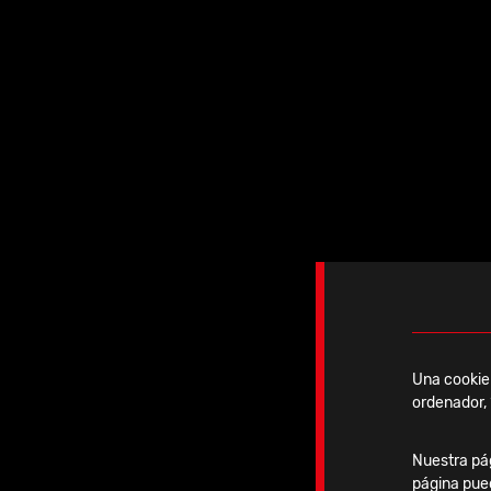
2026 | S
Una cookie 
ordenador, 
02-04 Septiembre
Nuestra pág
página pue