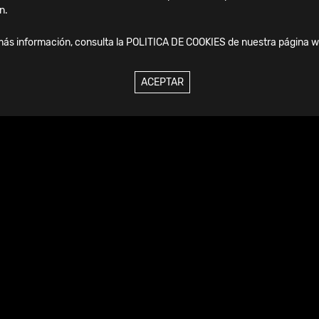
n.
más información, consulta la
POLITICA DE COOKIES
de nuestra página w
enda
ACEPTAR
17.09.2026
-
19.09.2026
2026 | IFFAS -
International Foot and
Ankle Societies