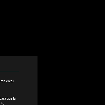
Ver todas
rda en tu
para que la
 tu