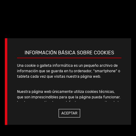
2026 | SECEC Congress
02-04 Septiembre
INFORMACIÓN BÁSICA SOBRE COOKIES
Una cookie o galleta informática es un pequeño archivo de
información que se guarda en tu ordenador, “smartphone” o
tableta cada vez que visitas nuestra página web.
Nuestra página web únicamente utiliza cookies técnicas,
10.09.2026
-
12.09.2026
que son imprescindibles para que la página pueda funcionar.
Las tenemos activadas por defecto, pues no necesitan de tu
2026 | APKASS 2026
autorización.
Korea & ICKAS 2026
ACEPTAR
Si quieres más información, consulta la
Agenda
POLITICA DE COOKIES
de nuestra página web.