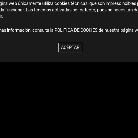
ina web únicamente utiliza cookies técnicas, que son imprescindibles 
da funcionar. Las tenemos activadas por defecto, pues no necesitan de
n.
más información, consulta la
POLITICA DE COOKIES
de nuestra página w
ACEPTAR
enda
17.09.2026
-
19.09.2026
2026 | IFFAS -