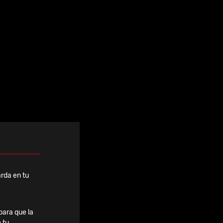
Ver todas
rda en tu
para que la
 tu