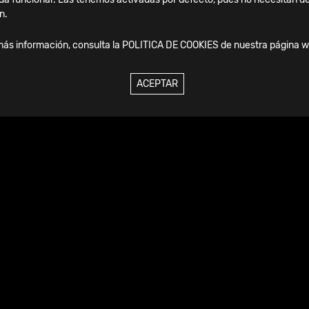
n.
más información, consulta la
POLITICA DE COOKIES
de nuestra página w
enda
ACEPTAR
17.09.2026
-
19.09.2026
2026 | IFFAS -
International Foot and
Ankle Societies