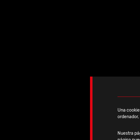
2026 | S
Una cookie 
ordenador, 
02-04 Septiembre
Nuestra pág
página pue