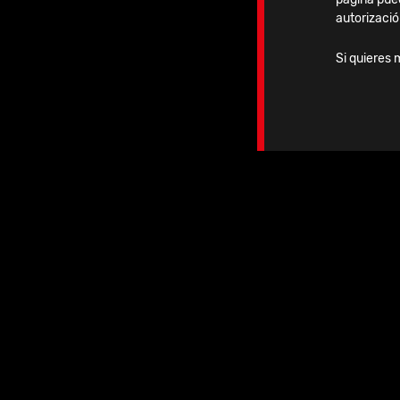
autorizació
Si quieres 
Ag
10.09.2026
-
12.09.2026
2026 | APKASS 2026
Korea & ICKAS 2026