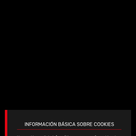
Longitud del vástago reducida
para preservar los
tejidos blandos y las estructuras óseas, así como para
poder adaptarse mejor a los abordajes mínimamente
invasivos.
INFORMACIÓN BÁSICA SOBRE COOKIES