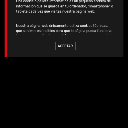
Una cookie o galleta informática es un pequeño archivo de
información que se guarda en tu ordenador, “smartphone” o
tableta cada vez que visitas nuestra página web.
Nuestra página web únicamente utiliza cookies técnicas,
que son imprescindibles para que la página pueda funcionar.
Ángulo de cuello de
131 grados
con desplazamiento
Las tenemos activadas por defecto, pues no necesitan de tu
estándar y lateral de 12 y 10 tamaños respectivamente.
autorización.
ACEPTAR
Si quieres más información, consulta la
Aleación de titanio
Ti-6AL-4V.
POLITICA DE COOKIES
de nuestra página web.
A 2 C