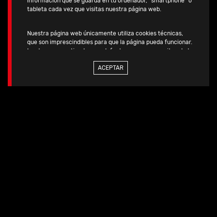
información que se guarda en tu ordenador, “smartphone” o
MATERIAL
Titanio Anodizado Tipo II
tableta cada vez que visitas nuestra página web.
Nuestra página web únicamente utiliza cookies técnicas,
PEQUEÑAS INCISIONES
La placa se puede insertar a
que son imprescindibles para que la página pueda funcionar.
través de un abordaje del seno del tarso mínimamente
Las tenemos activadas por defecto, pues no necesitan de tu
invasivo
autorización.
ACEPTAR
Si quieres más información, consulta la
POLITICA DE COOKIES
de nuestra página web.
Ejemplos de uso