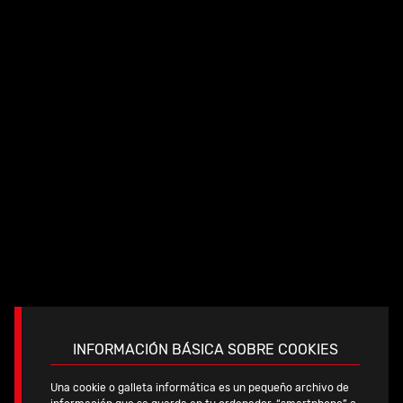
canulado de 4.0 mm en el sustentaculum tali a través de
una aguja guía
ANODIZACIÓN TIPO II
Mejora del rendimiento
INFORMACIÓN BÁSICA SOBRE COOKIES
biomecánico y reducción de la fusión fría.
Una cookie o galleta informática es un pequeño archivo de