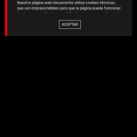
Nuestra página web únicamente utiliza cookies técnicas,
que son imprescindibles para que la página pueda funcionar.
Las tenemos activadas por defecto, pues no necesitan de tu
autorización.
ACEPTAR
Si quieres más información, consulta la
POLITICA DE COOKIES
de nuestra página web.
Productos
Ver
relacionados
todos