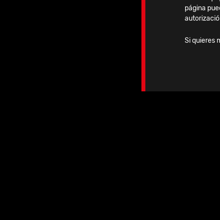
página pue
autorizació
Si quieres 
El fijador flexible tiene una flexión
articulaciones de los dedos después 
continuo del movimiento poliaxial d
direcciones.
Las abrazaderas de bola se pued