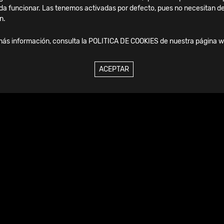
da funcionar. Las tenemos activadas por defecto, pues no necesitan de
n.
más información, consulta la
POLITICA DE COOKIES
de nuestra página w
ACEPTAR
 dinámica única que ayuda en la prevención de la rigidez de las
del tratamiento. El dispositivo es ajustable y permite un cont
e los dedos con un rango continuo de 30 grados en todas las
en colocar en una variedad de formas para permitir una colo