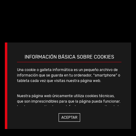
INFORMACIÓN BÁSICA SOBRE COOKIES
Una cookie o galleta informática es un pequeño archivo de
información que se guarda en tu ordenador, “smartphone” o
tableta cada vez que visitas nuestra página web.
Nuestra página web únicamente utiliza cookies técnicas,
que son imprescindibles para que la página pueda funcionar.
Las tenemos activadas por defecto, pues no necesitan de tu
autorización.
ACEPTAR
Si quieres más información, consulta la
POLITICA DE COOKIES
de nuestra página web.