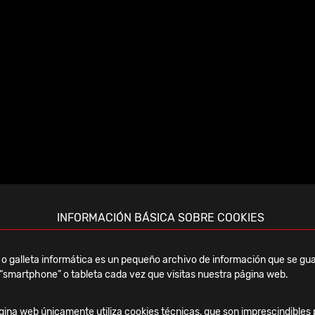
s con
para
 para
oso
INFORMACIÓN BÁSICA SOBRE COOKIES
eo Airlock® de Ø3,0 mm y Ø3,5 mm se pueden utilizar en todos
bargo, los orificios de compresión sólo admiten tornillos de no
o galleta informática es un pequeño archivo de información que se gua
“smartphone” o tableta cada vez que visitas nuestra página web.
Herbert Nexis Ø2,9mm de la longitud adecuada para una compre
ina web únicamente utiliza cookies técnicas, que son imprescindibles 