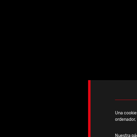
injerto en el lugar de la artrodesi
un tornillo tipo Herbert. También
incluye un orificio dorsal central 
un tornillo Snap-off Nexis® 2mm,
asegurar cualquier injerto esponj
en su lugar.
Sistema de tornillos
Los tornillos de bloqueo y no bloqu
orificios de la placa Airlock; sin em
Una cookie 
Ø3,0 mm.
ordenador, 
Se puede utilizar un tornillo tipo 
Nuestra pág