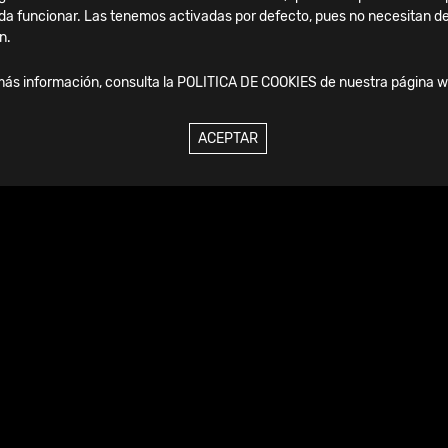
da funcionar. Las tenemos activadas por defecto, pues no necesitan de
n.
nientemente organizada y codificada por colores.
más información, consulta la
POLITICA DE COOKIES
de nuestra página w
s
ACEPTAR
es
de autorretención