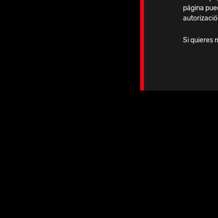
interfragmentaria adicional.
página pue
autorizació
Toda la instrumentación está conve
Si quieres 
Tornillos de bloqueo monoaxiale
Tornillos de no bloqueo poliaxial
Cabeza cónica y de bajo perfil
Diseño autorroscante
Cabeza de Torx / destornillador 